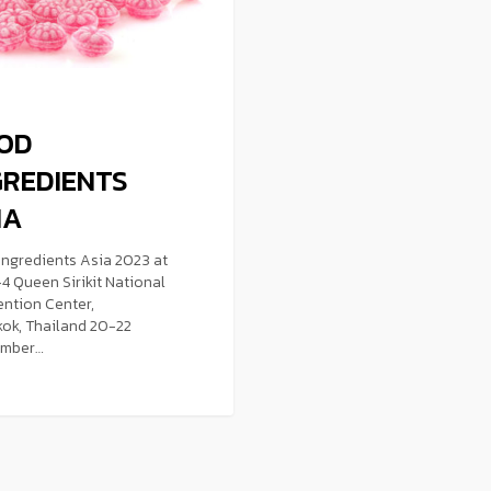
OD
GREDIENTS
IA
Ingredients Asia 2023 at
-4 Queen Sirikit National
ntion Center,
ok, Thailand 20-22
ember…